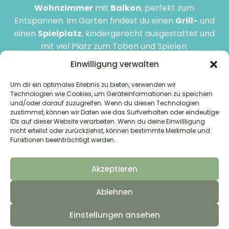
Wohnzimmer
mit
Balkon
, perfekt zum
Entspannen. Im Garten findest du einen
Grill-
und
einen
Spielplatz
, kindergerecht ausgestattet und
mit viel Platz zum Toben und Spielen.
Einwilligung verwalten
Deine Ferienwohnung ist der
ideale
Ausgangspunkt
für
Aktivitäten im
Um dir ein optimales Erlebnis zu bieten, verwenden wir
Technologien wie Cookies, um Geräteinformationen zu speichern
Mondseeland
: Fahrradfahren, Baden, Wandern
und/oder darauf zuzugreifen. Wenn du diesen Technologien
oder Erkunden des Salzkammerguts – hier ist für
zustimmst, können wir Daten wie das Surfverhalten oder eindeutige
jeden etwas dabei! In nur wenigen Autominuten
IDs auf dieser Website verarbeiten. Wenn du deine Einwillligung
nicht erteilst oder zurückziehst, können bestimmte Merkmale und
erreichst du Zell am Moos und Mondsee mit
Funktionen beeinträchtigt werden.
Einkaufsmöglichkeiten, vielfältiger Kulinarik und
einem abwechslungsreichen Freizeitprogramm.
Akzeptieren
Hier beginnt dein Urlaub, der genau so wird, wie Du ihn dir
Ablehnen
wünschst – entspannt, besonders und unvergesslich!
Einstellungen ansehen
Hier findest du Fotos von deiner Ferienwohnung