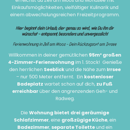
erreichst du Zell am Moos und Mondsee mit
Einkaufsmöglichkeiten, vielfältiger Kulinarik und
einem abwechslungsreichen Freizeitprogramm.
Hier beginnt dein Urlaub, der genau so wird, wie Du ihn dir
wünschst – entspannt, besonders und unvergesslich!
Ferienwohnung in Zell am Moos – Dein Rückzugsort am Irrsee
Willkommen in deiner gemütlichen
95m² großen
4-Zimmer-Ferienwohnung
im 1. Stock! Genieße
den herrlichen
Seeblick
und die Nähe zum
Irrsee
– nur 500 Meter entfernt. Ein
kostenloser
Badeplatz
wartet schon auf dich,
zu Fuß
erreichbar
über den angrenzenden Geh- und
Radweg.
Die
Wohnung bietet
drei geräumige
Schlafzimmer
, eine
großzügige Küche
, ein
Badezimmer
,
separate Toilette
und ein