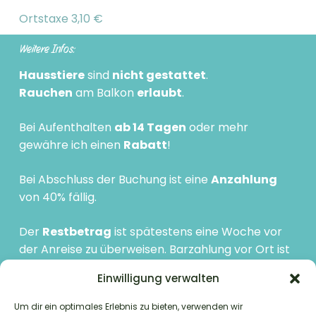
Ortstaxe 3,10 €
Weitere Infos:
Hausstiere
sind
nicht gestattet
.
Rauchen
am Balkon
erlaubt
.
Bei Aufenthalten
ab 14 Tagen
oder mehr
gewähre ich einen
Rabatt
!
B
ei Abschluss der Buchung ist eine
Anzahlung
von 40% fällig.
Der
Restbetrag
ist spätestens eine Woche vor
der Anreise zu überweisen. Barzahlung vor Ort ist
möglich.
Einwilligung verwalten
Stornobedingungen:
Um dir ein optimales Erlebnis zu bieten, verwenden wir
Bis 10 Wochen vor Ankunft kostenlos.