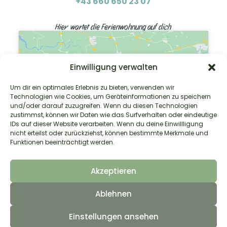
+43 660 650 23 07
Hier wartet die Ferienwohnung auf dich
Einwilligung verwalten
Klicke hier, um Marketing-Cookies zu
Um dir ein optimales Erlebnis zu bieten, verwenden wir
Technologien wie Cookies, um Geräteinformationen zu speichern
akzeptieren und diesen Inhalt zu
und/oder darauf zuzugreifen. Wenn du diesen Technologien
aktivieren
zustimmst, können wir Daten wie das Surfverhalten oder eindeutige
IDs auf dieser Website verarbeiten. Wenn du deine Einwillligung
nicht erteilst oder zurückziehst, können bestimmte Merkmale und
Funktionen beeinträchtigt werden.
Akzeptieren
Ablehnen
Home
Bilder
Preise
Buchen
Einstellungen ansehen
Kontakt und Anreise
Impressum